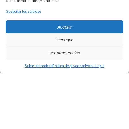
ciertas características y funciones.
Gestionar los servicios
Aceptar
Denegar
Ver preferencias
Sobre las cookies
Política de privacidad
Aviso Legal
Proveedores de instalaciones de
fontanería porcelana y grifería en baños